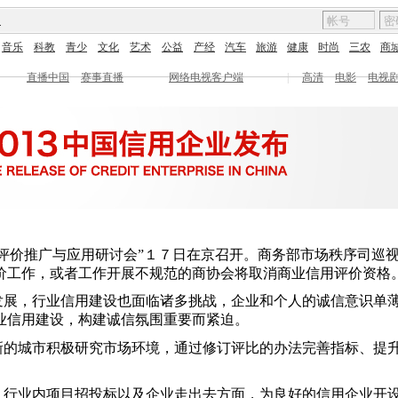
图
音乐
科教
青少
文化
艺术
公益
产经
汽车
旅游
健康
时尚
三农
商
直播中国
赛事直播
网络电视客户端
|
高清
电影
电视
评价推广与应用研讨会”１７日在京召开。商务部市场秩序司巡
价工作，或者工作开展不规范的商协会将取消商业信用评价资格。
发展，行业信用建设也面临诸多挑战，企业和个人的诚信意识单
业信用建设，构建诚信氛围重要而紧迫。
新的城市积极研究市场环境，通过修订评比的办法完善指标、提
、行业内项目招投标以及企业走出去方面，为良好的信用企业开