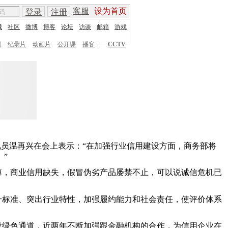
客服
设为首页
登录
注册
城
社区
微博
博客
论坛
访谈
邮箱
游戏
剧
纪录片
动画片
公开课
播客
|
CCTV
视员温再兴在会上表示：“在加强行业信用建设方面，商务部将
”
薄，商业信用缺失，假冒伪劣产品屡禁不止，可以说诚信危机已
升标准、突出行业特性，加强履约能力和社会责任，使评价体系
设绿色通道，近两年不断加强跟金融机构的合作，为信用企业在