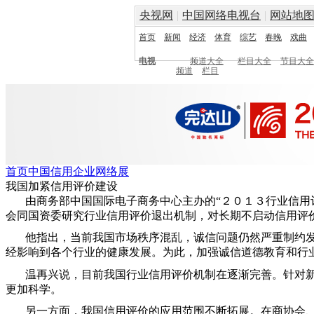
央视网
|
中国网络电视台
|
网站地
首页
新闻
经济
体育
综艺
春晚
戏曲
电视
频道大全
栏目大全
节目大全
频道
栏目
首页
中国信用企业网络展
我国加紧信用评价建设
由商务部中国国际电子商务中心主办的“２０１３行业信用
会同国资委研究行业信用评价退出机制，对长期不启动信用评
他指出，当前我国市场秩序混乱，诚信问题仍然严重制约
经影响到各个行业的健康发展。为此，加强诚信道德教育和行
温再兴说，目前我国行业信用评价机制在逐渐完善。针对
更加科学。
另一方面，我国信用评价的应用范围不断拓展。在商协会