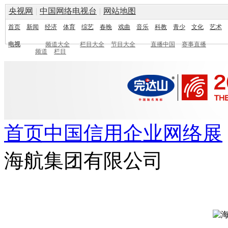
央视网
|
中国网络电视台
|
网站地图
首页
新闻
经济
体育
综艺
春晚
戏曲
音乐
科教
青少
文化
艺术
电视
频道大全
栏目大全
节目大全
直播中国
赛事直播
频道
栏目
首页
中国信用企业网络展
海航集团有限公司